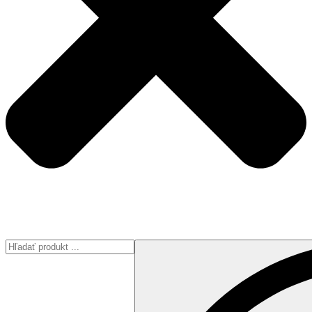
Search
...