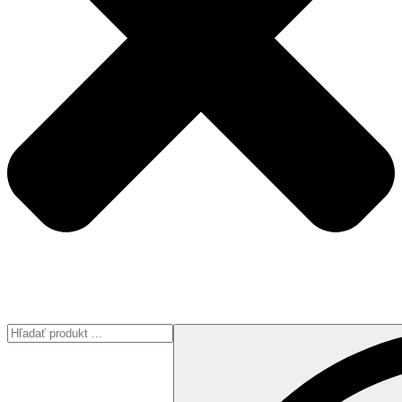
Search
...